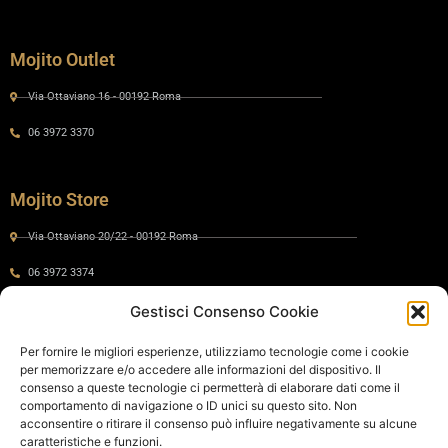
Mojito Outlet
Via Ottaviano 16 - 00192 Roma
06 3972 3370
Mojito Store
Via Ottaviano 20/22 - 00192 Roma
06 3972 3374
Gestisci Consenso Cookie
Gaia by Mojito
Per fornire le migliori esperienze, utilizziamo tecnologie come i cookie
per memorizzare e/o accedere alle informazioni del dispositivo. Il
Via Ottaviano 24 - 00192 Roma
consenso a queste tecnologie ci permetterà di elaborare dati come il
comportamento di navigazione o ID unici su questo sito. Non
06 575 8821
acconsentire o ritirare il consenso può influire negativamente su alcune
caratteristiche e funzioni.