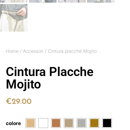
Home
/
Accessori
/ Cintura placche Mojito
Cintura Placche
Mojito
€
29.00
colore