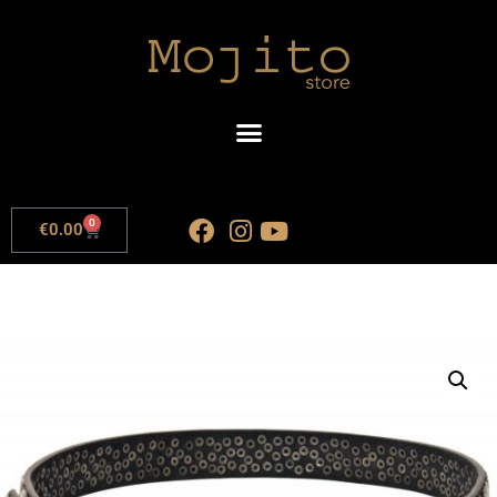
0
€
0.00