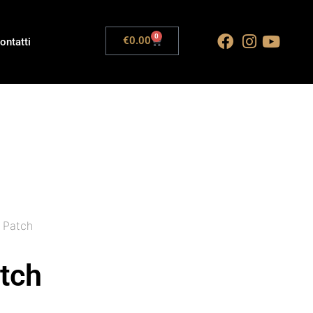
0
€
0.00
ontatti
 Patch
tch