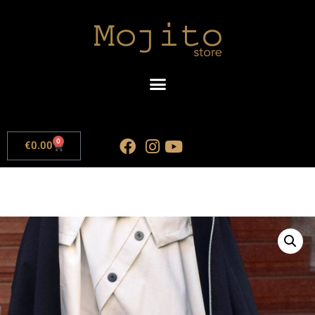
0
€
0.00