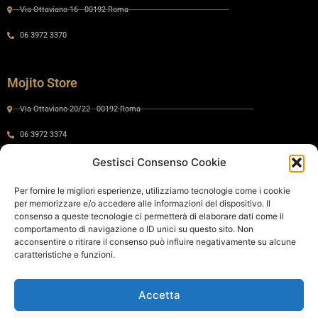
Via Ottaviano 16 - 00192 Roma
06 3972 3370
Mojito Store
Via Ottaviano 20/22 - 00192 Roma
06 3972 3374
Gestisci Consenso Cookie
Gaia by Mojito
Per fornire le migliori esperienze, utilizziamo tecnologie come i cookie
per memorizzare e/o accedere alle informazioni del dispositivo. Il
Via Ottaviano 24 - 00192 Roma
consenso a queste tecnologie ci permetterà di elaborare dati come il
comportamento di navigazione o ID unici su questo sito. Non
06 575 8821
acconsentire o ritirare il consenso può influire negativamente su alcune
caratteristiche e funzioni.
Policy
Accetta
Cookie Policy