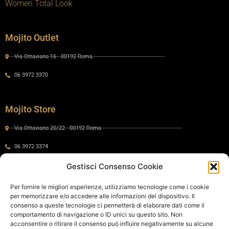
Women Total Look
Mojito Outlet
Via Ottaviano 16 - 00192 Roma
06 3972 3370
Mojito Store
Via Ottaviano 20/22 - 00192 Roma
06 3972 3374
Gestisci Consenso Cookie
Gaia by Mojito
Per fornire le migliori esperienze, utilizziamo tecnologie come i cookie
per memorizzare e/o accedere alle informazioni del dispositivo. Il
Via Ottaviano 24 - 00192 Roma
consenso a queste tecnologie ci permetterà di elaborare dati come il
comportamento di navigazione o ID unici su questo sito. Non
06 575 8821
acconsentire o ritirare il consenso può influire negativamente su alcune