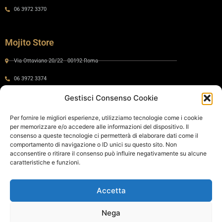
06 3972 3370
Mojito Store
Via Ottaviano 20/22 - 00192 Roma
06 3972 3374
Gestisci Consenso Cookie
Gaia by Mojito
Per fornire le migliori esperienze, utilizziamo tecnologie come i cookie
per memorizzare e/o accedere alle informazioni del dispositivo. Il
Via Ottaviano 24 - 00192 Roma
consenso a queste tecnologie ci permetterà di elaborare dati come il
comportamento di navigazione o ID unici su questo sito. Non
06 575 8821
acconsentire o ritirare il consenso può influire negativamente su alcune
caratteristiche e funzioni.
Policy
Accetta
Cookie Policy
Privacy Policy
Nega
Termini e condizioni di vendita