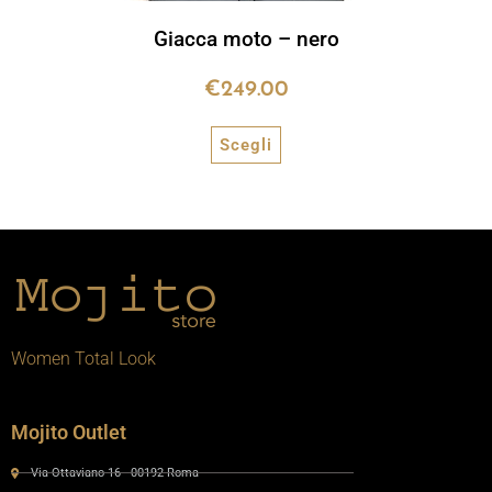
Giacca moto – nero
€
249.00
Scegli
Women Total Look
Mojito Outlet
Via Ottaviano 16 - 00192 Roma